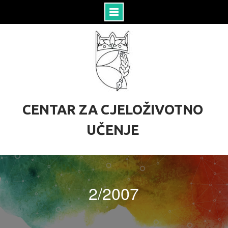
S
k
i
p
t
o
c
o
CENTAR ZA CJELOŽIVOTNO
n
t
UČENJE
e
n
t
2/2007