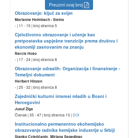
Preuzmi ovaj broj
Obrazovanje: ključ za svijet
Marianne Heimbach - Steins
- | 11 - 15 | broj stranica 5
Cjeloživotno obrazovanje i učenje kao
pretpostavka uspješne tranzicije prema društvu i
ekonomiji zasnovanim na znanju
Narcis Hošo
- | 17 - 24 | broj stranica 8
Obrazovanje odraslih: Organizacija i finansiranje -
Temeljni dokument
Heribert Hinzen
- | 25 - 32 | broj stranica 8
Zajednički kulturni interesi mladih u Bosni i
Hercegovini
Jusuf Žiga
Članak | 35 - 47 | broj stranica 13 |
DOI
Institucionalno permanentno ekohemijsko
obrazovanje radnika hemijske industrije u Srbiji
,
Stanko Cvjetićanin
Mirjana Segedinac