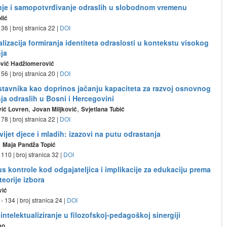
je i samopotvrđivanje odraslih u slobodnom vremenu
lić
 36 | broj stranica 22 |
DOI
izacija formiranja identiteta odraslosti u kontekstu visokog
ja
vić Hadžiomerović
 56 | broj stranica 20 |
DOI
tavnika kao doprinos jačanju kapaciteta za razvoj osnovnog
ja odraslih u Bosni i Hercegovini
,
,
vić Lovren
Jovan Miljković
Svjetlana Tubić
 78 | broj stranica 22 |
DOI
svijet djece i mladih: izazovi na putu odrastanja
,
Maja Pandža Topić
 110 | broj stranica 32 |
DOI
s kontrole kod odgajateljica i implikacije za edukaciju prema
eorije izbora
vić
- 134 | broj stranica 24 |
DOI
intelektualiziranje u filozofskoj-pedagoškoj sinergiji
mo