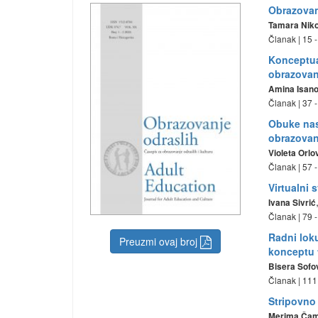
Obrazovan
Tamara Niko
Članak | 15 -
Konceptual
obrazovan
Amina Isano
Članak | 37 -
Obuke nas
obrazovan
Violeta Orlo
Članak | 57 -
Virtualni 
Ivana Sivrić
Članak | 79 -
Radni loku
Preuzmi ovaj broj
konceptu t
Bisera Sofo
Članak | 111 
Stripovno 
Merima Ča