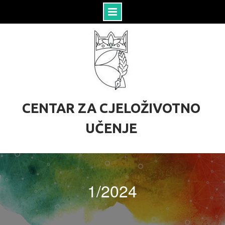
S
k
i
p
t
o
c
o
CENTAR ZA CJELOŽIVOTNO
n
t
UČENJE
e
n
t
1/2024