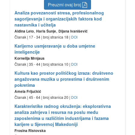
Preuzmi ovaj broj
Analiza povezanosti stresa, profesionalnog
sagorijevanja i organizacijskih faktora kod
nastavnika i učitelja
,
,
Aldina Leto
Haris Šunje
Dijana Ivanišević
Članak | 17 - 34 | broj stranica 18 |
DOI
Karijerno usmjeravanje u doba umjetne
inteligencije
Kornelija Mrnjaus
Članak | 35 - 44 | broj stranica 10 |
DOI
Kultura kao prostor političkog izraza: društveno
angažovana muzika u protestima i društvenim
pokretima
Amela Frljučkić
Članak | 45 - 64 | broj stranica 20 |
DOI
Karakteristike radnog okruženja: eksplorativna
analiza zahtjeva i resursa na poslu među
zaposlenima u različitim industrijama i fazama
karijere u Sjevernoj Makedoniji
Frosina Ristovska