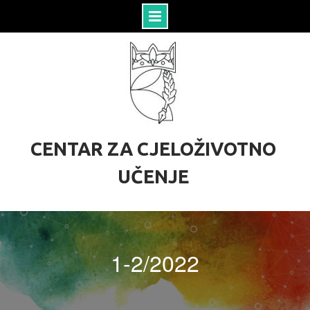
S
k
i
p
t
o
c
o
CENTAR ZA CJELOŽIVOTNO
n
t
UČENJE
e
n
t
1-2/2022