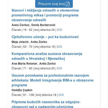
Preuzmi ovaj broj
Stavovi i mišljenja odraslih o elementima
promotivnog miksa i promociji programa
obrazovanja odraslih
,
Anes Čerkez
Denis Berberović
Članak | 19 - 52 | broj stranica 34 |
DOI
Cjeloživotno učenje – put ka budućnosti
,
Maja Jelačić
Anita Zovko
Članak | 53 - 70 | broj stranica 18 |
DOI
Komparativna analiza sustava obrazovanja
odraslih u Hrvatskoj i Njemačkoj
,
Ana Maria Rešetar
Anita Zovko
Članak | 71 - 90 | broj stranica 20 |
DOI
Ususret potrebama za profesionalnim razvojem
arhitekata: Modeli integrisanja BIM-a u obrazovne
programe
Hatidža Çapkın
Članak | 91 - 108 | broj stranica 18 |
DOI
Priprema budućih nastavnika za odgojno-
obrazovni rad s nadarenim učenicima